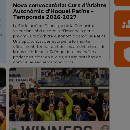
Nova convocatòria: Curs d’Àrbitre
Autonòmic d’Hoquei Patins –
Temporada 2026-2027
gro
l
e,
La Federació de Patinatge de la Comunitat
Valenciana obri el termini d’inscripció per al
an
pròxim Curs d’Àrbitre Autonòmic d’Hoquei Patins.
Una oportunitat perfecta per a formar-te
oficialment i formar part de l’estament arbitral de
shi
la nostra federació. 📝 Requisits d’accés Per a
poder participar en el curs, els aspirants han de
complir les següents condicions: …