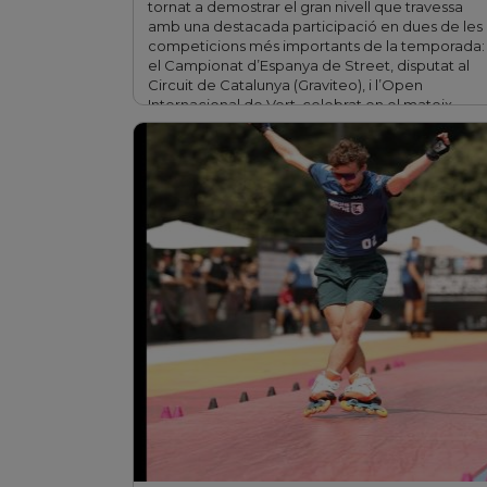
tornat a demostrar el gran nivell que travessa
amb una destacada participació en dues de les
competicions més importants de la temporada:
el Campionat d’Espanya de Street, disputat al
Circuit de Catalunya (Graviteo), i l’Open
Internacional de Vert, celebrat en el mateix
escenari. En la competició de …