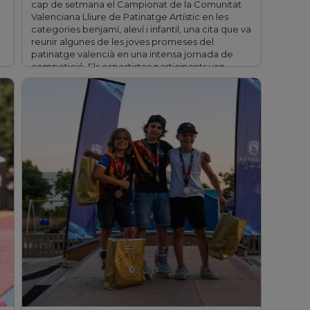
cap de setmana el Campionat de la Comunitat
Valenciana Lliure de Patinatge Artístic en les
categories benjamí, aleví i infantil, una cita que va
reunir algunes de les joves promeses del
patinatge valencià en una intensa jornada de
competició. Els esportistes participants van
demostrar un gran nivell …