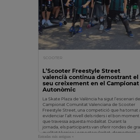
SCOOTER
| 07/07/2026
L’Scooter Freestyle Street
valencià continua demostrant el
seu creixement en el Campionat
Autonòmic
La Skate Plaza de València ha sigut l’escenari de
Campionat Comunitat Valenciana de Scooter
Freestyle Street, una competició que ha tornat 
evidenciar l’alt nivell dels riders i el bon moment
que travessa aquesta modalitat. Durant la
jornada, els participants van oferir rondes de gr
qualitat tècnica i espectacularitat, demostrant
Entradas más antiguas «
l’evolució constant de l’Scooter Freestyle …