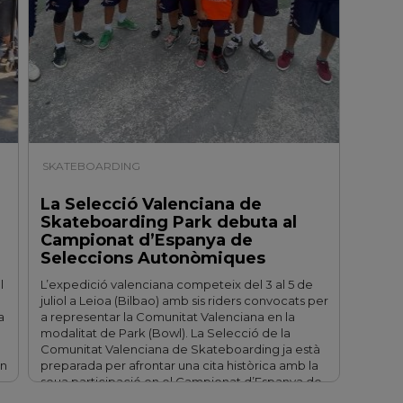
SKATEBOARDING
| 03/07/2026
La Selecció Valenciana de
Skateboarding Park debuta al
Campionat d’Espanya de
Seleccions Autonòmiques
l
L’expedició valenciana competeix del 3 al 5 de
juliol a Leioa (Bilbao) amb sis riders convocats per
a
a representar la Comunitat Valenciana en la
modalitat de Park (Bowl). La Selecció de la
Comunitat Valenciana de Skateboarding ja està
an
preparada per afrontar una cita històrica amb la
seua participació en el Campionat d’Espanya de
Seleccions Autonòmiques …