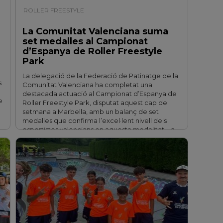
ROLLER FREESTYLE
| 09/07/2026
La Comunitat Valenciana suma
set medalles al Campionat
d’Espanya de Roller Freestyle
Park
La delegació de la Federació de Patinatge de la
s
Comunitat Valenciana ha completat una
destacada actuació al Campionat d’Espanya de
e
Roller Freestyle Park, disputat aquest cap de
setmana a Marbella, amb un balanç de set
medalles que confirma l’excel·lent nivell dels
esportistes valencians en aquesta modalitat. La
representació de la Comunitat Valenciana va
aconseguir un …