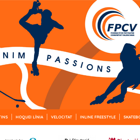
TINS
HOQUEI LÍNIA
VELOCITAT
INLINE FREESTYLE
SKATEB