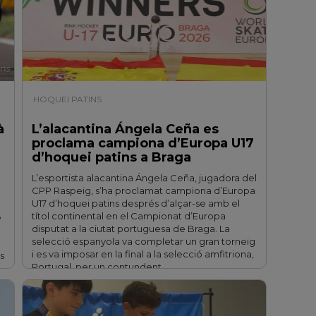
HOQUEI PATINS
| 26/07/2026
à
L’alacantina Ángela Ceña es
proclama campiona d’Europa U17
d’hoquei patins a Braga
L’esportista alacantina Ángela Ceña, jugadora del
CPP Raspeig, s’ha proclamat campiona d’Europa
U17 d’hoquei patins després d’alçar-se amb el
títol continental en el Campionat d’Europa
e
disputat a la ciutat portuguesa de Braga. La
selecció espanyola va completar un gran torneig
i es va imposar en la final a la selecció amfitriona,
s
Portugal, per un contundent …