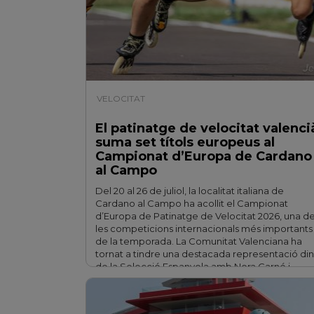
VELOCITAT
| 30/07/2026
El patinatge de velocitat valenci
suma set títols europeus al
Campionat d’Europa de Cardano
al Campo
Del 20 al 26 de juliol, la localitat italiana de
Cardano al Campo ha acollit el Campionat
d’Europa de Patinatge de Velocitat 2026, una d
les competicions internacionals més importants
de la temporada. La Comunitat Valenciana ha
tornat a tindre una destacada representació din
de la Selecció Espanyola amb Nora Carné i
Angélica Rosero en …