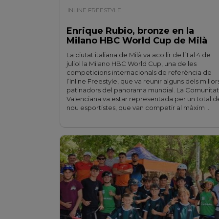
INLINE FREESTYLE
| 14/07/2026
Enrique Rubio, bronze en la
Milano HBC World Cup de Milà
La ciutat italiana de Milà va acollir de l’1 al 4 de
juliol la Milano HBC World Cup, una de les
competicions internacionals de referència de
l’Inline Freestyle, que va reunir alguns dels millor
patinadors del panorama mundial. La Comunitat
Valenciana va estar representada per un total d
nou esportistes, que van competir al màxim …