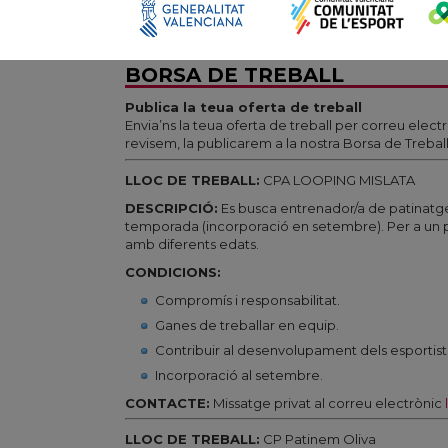
BORSA DE TREBALL
Publica la teua oferta de treball
Envia’ns la teua oferta de treball per correu elect
revisem, la publicarem a la nostra Borsa de Treba
LLOC DE TREBALL:
CPA LOOPING MISLATA
DESCRIPCIÓ:
Es busca entrenador/a de patinatge ar
temporada (incorporació en setembre). Per a un pro
amb diferents edats.
C
ONDICIONS:
Compromís i responsabilitat.
Ganes de treballar en equip.
Contribuir al desenvolupament dels esportist
Incorporació al setembre.
CONTACTE:
Missatge privat al correu electrònic
LLOC DE TREBALL:
CP Patinem Oliva