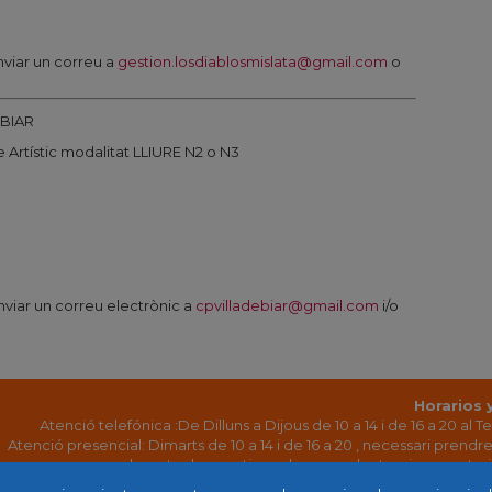
viar un correu a
gestion.losdiablosmislata@gmail.com
o
 BIAR
 Artístic modalitat LLIURE N2 o N3
viar un correu electrònic a
cpvilladebiar@gmail.com
i/o
Horarios 
Atenció telefónica :De Dilluns a Dijous de 10 a 14 i de 16 a 20 al T
Atenció presencial: Dimarts de 10 a 14 i de 16 a 20 , necessari prendre
la resta de questions al correu electronic: secreta