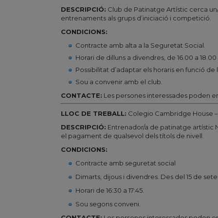
DESCRIPCIÓ:
Club de Patinatge Artístic cerca un/
entrenaments als grups d’iniciació i competició.
CONDICIONS:
Contracte amb alta a la Seguretat Social.
Horari de dilluns a divendres, de 16.00 a 18.00 h
Possibilitat d’adaptar els horaris en funció de 
Sou a convenir amb el club.
CONTACTE:
Les persones interessades poden en
LLOC DE TREBALL:
Colegio Cambridge House –
DESCRIPCIÓ:
Entrenador/a de patinatge artístic N
el pagament de qualsevol dels títols de nivell.
CONDICIONS:
Contracte amb seguretat social
Dimarts, dijous i divendres. Des del 15 de set
Horari de 16:30 a 17:45.
Sou segons conveni.
CONTACTE:
Les persones interessades poden en