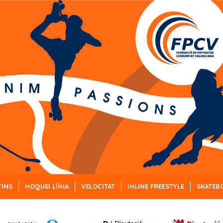
TINS
HOQUEI LÍNIA
VELOCITAT
INLINE FREESTYLE
SKATEB