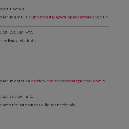
nsport + bonus
viar un email a
clubpaticastalia@clubpaticastalia.org
o un
DIABLOS MISLATA
en línia amb títol NI
viar un correu a
gestion.losdiablosmislata@gmail.com
o
DIABLOS MISLATA
amb títol NI o NII per a lligues nacionals.