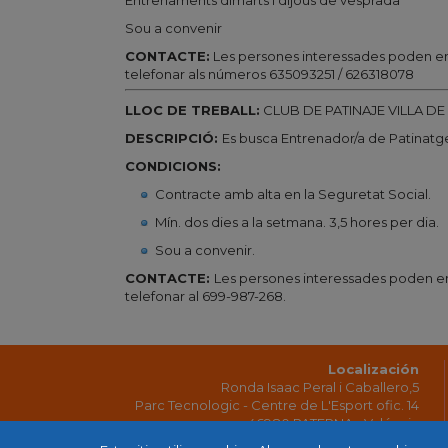
Sou a convenir
CONTACTE:
Les persones interessades poden en
telefonar als números 635093251 / 626318078
LLOC DE TREBALL:
CLUB DE PATINAJE VILLA DE
DESCRIPCIÓ:
Es busca Entrenador/a de Patinatge
CONDICIONS:
Contracte amb alta en la Seguretat Social.
Mín. dos dies a la setmana. 3,5 hores per dia.
Sou a convenir.
CONTACTE:
Les persones interessades poden en
telefonar al 699-987-268.
Localización
Ronda Isaac Peral i Caballero,5
Parc Tecnologic - Centre de L'Esport ofic. 14
46980 PATERNA - Valéncia