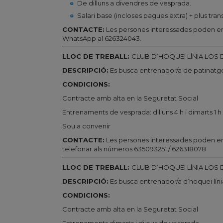
De dilluns a divendres de vesprada.
Salari base (incloses pagues extra) + plus tra
CONTACTE:
Les persones interessades poden en
WhatsApp al 626324043.
LLOC DE TREBALL:
CLUB D’HOQUEI LÍNIA LOS 
DESCRIPCIÓ:
Es busca entrenador/a de patinatge 
CONDICIONS:
Contracte amb alta en la Seguretat Social
Entrenaments de vesprada: dilluns 4 h i dimarts 1 h
Sou a convenir
CONTACTE:
Les persones interessades poden en
telefonar als números 635093251 / 626318078
LLOC DE TREBALL:
CLUB D’HOQUEI LÍNIA LOS 
DESCRIPCIÓ:
Es busca entrenador/a d’hoquei línia 
CONDICIONS:
Contracte amb alta en la Seguretat Social
Entrenaments dimarts i dijous de vesprada