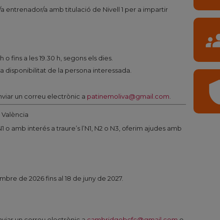
a entrenador/a amb titulació de Nivell 1 per a impartir
gro
 o fins a les 19.30 h, segons els dies.
la disponibilitat de la persona interessada.
shi
viar un correu electrònic a
patinemoliva@gmail.com
.
 València
1 o amb interés a traure’s l’N1, N2 o N3, oferim ajudes amb
embre de 2026 fins al 18 de juny de 2027.
viar un correu electrònic a
cambridgebcfc@gmail.com
o