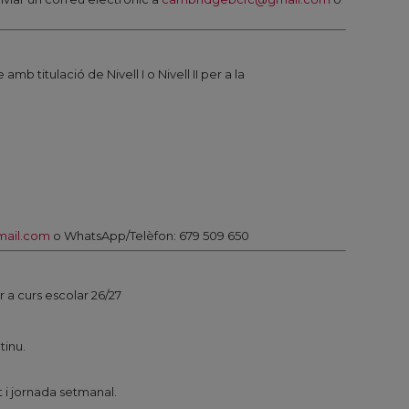
b titulació de Nivell I o Nivell II per a la
ail.com
o WhatsApp/Telèfon: 679 509 650
 a curs escolar 26/27
tinu.
 i jornada setmanal.