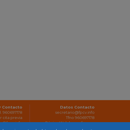
y Contacto
Datos Contacto
el. 960697178
secretario@fpcv.info
r cita previa
Tfno 960697178
rio@fpcv.info
Página Web | www.fpcv.es