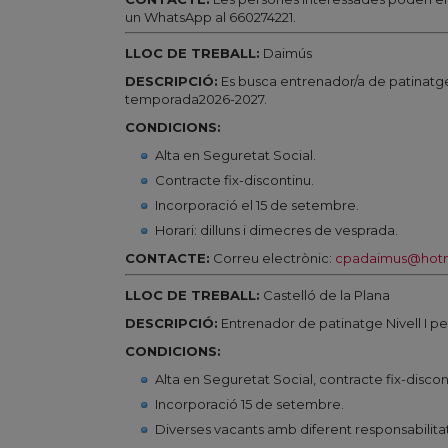
un WhatsApp al 660274221.
LLOC DE TREBALL:
Daimús
DESCRIPCIÓ:
Es busca entrenador/a de patinatge am
temporada2026-2027.
CONDICIONS:
Alta en Seguretat Social.
Contracte fix-discontinu.
Incorporació el 15 de setembre.
Horari: dilluns i dimecres de vesprada.
CONTACTE:
Correu electrònic:
cpadaimus@hotm
LLOC DE TREBALL:
Castelló de la Plana
DESCRIPCIÓ:
Entrenador de patinatge Nivell I per
CONDICIONS:
Alta en Seguretat Social, contracte fix-discon
Incorporació 15 de setembre.
Diverses vacants amb diferent responsabilitat