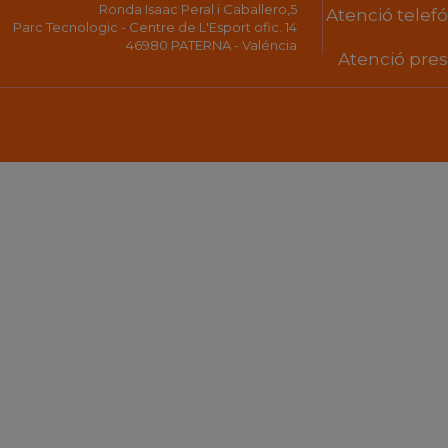
Ronda Isaac Peral i Caballero,5
Atenció telefón
Parc Tecnologic - Centre de L'Esport ofic. 14
46980 PATERNA - Valéncia
Atenció prese