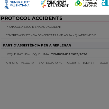
PROTOCOL ACCIDENTS
PROTOCOL A SEGUIR EN CAS D’ACCIDENT
CENTRES ASSISTÈNCIA CONCERTATS AMB ASISA – QUADRE MÈDIC
PART D’ASSISTÈNCIA PER A REPLENAR
HOQUEI PATINS – HOQUEI LÍNIA
TEMPORADA 2025/2026
ARTISTIC – VELOCITAT – SKATEBOARDING – ROLLER FR – INLINE FR – SCO