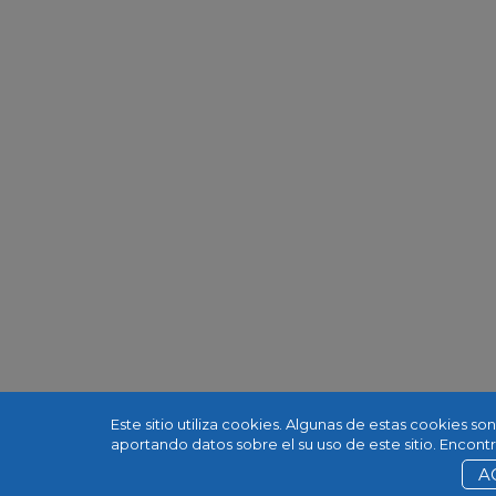
Este sitio utiliza cookies. Algunas de estas cookies s
aportando datos sobre el su uso de este sitio. Encon
A