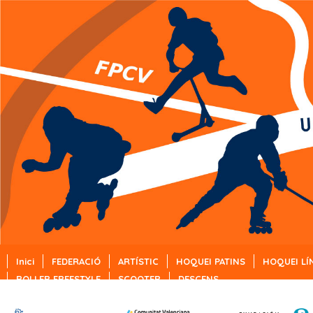
Inici
FEDERACIÓ
ARTÍSTIC
HOQUEI PATINS
HOQUEI LÍ
ROLLER FREESTYLE
SCOOTER
DESCENS