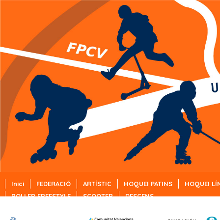
Inici
FEDERACIÓ
ARTÍSTIC
HOQUEI PATINS
HOQUEI LÍ
ROLLER FREESTYLE
SCOOTER
DESCENS