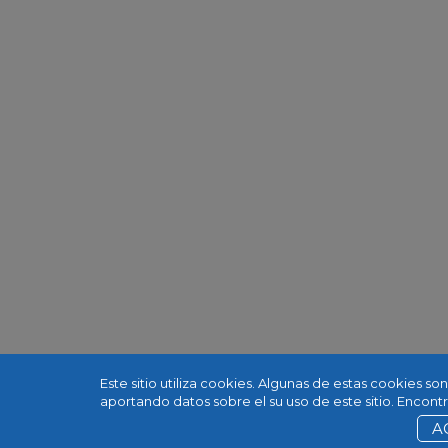
Este sitio utiliza cookies. Algunas de estas cookies s
aportando datos sobre el su uso de este sitio. Encon
A