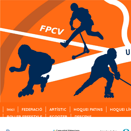
Inici
FEDERACIÓ
ARTÍSTIC
HOQUEI PATINS
HOQUEI LÍ
ROLLER FREESTYLE
SCOOTER
DESCENS