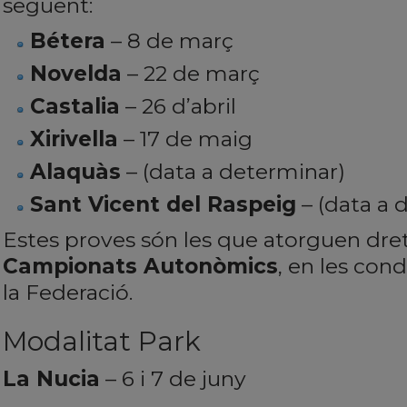
següent:
Bétera
– 8 de març
Novelda
– 22 de març
Castalia
– 26 d’abril
Xirivella
– 17 de maig
Alaquàs
– (data a determinar)
Sant Vicent del Raspeig
– (data a 
Estes proves són les que atorguen dret
Campionats Autonòmics
, en les con
la Federació.
Modalitat Park
La Nucia
– 6 i 7 de juny