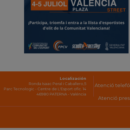
Localización
Ronda Isaac Peral i Caballero,5
Atenció telefón
Parc Tecnologic - Centre de L'Esport ofic. 14
46980 PATERNA - Valéncia
Atenció prese