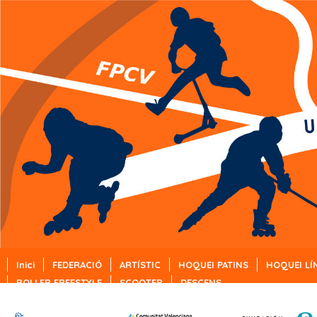
Inici
FEDERACIÓ
ARTÍSTIC
HOQUEI PATINS
HOQUEI LÍ
ROLLER FREESTYLE
SCOOTER
DESCENS