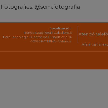
Fotografíes: @scm.fotografia
Localización
Ronda Isaac Peral i Caballero,5
Atenció telefón
Parc Tecnologic - Centre de L'Esport ofic. 14
46980 PATERNA - Valéncia
Atenció prese