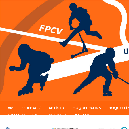
Inici
FEDERACIÓ
ARTÍSTIC
HOQUEI PATINS
HOQUEI LÍ
ROLLER FREESTYLE
SCOOTER
DESCENS