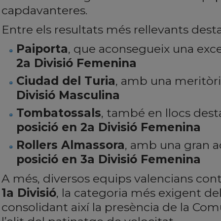
capdavanteres.
Entre els resultats més rellevants dest
Paiporta
, que aconsegueix una exce
2a Divisió Femenina
Ciudad del Turia
, amb una meritòr
Divisió Masculina
Tombatossals
, també en llocs des
posició en 2a Divisió Femenina
Rollers Almassora
, amb una gran a
posició en 3a Divisió Femenina
A més, diversos equips valencians con
1a Divisió
, la categoria més exigent d
consolidant així la presència de la Co