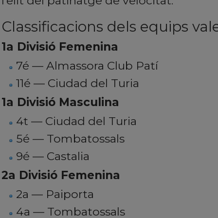
l’elit del patinatge de velocitat.
Classificacions dels equips va
1a Divisió Femenina
7é — Almassora Club Patí
11é — Ciudad del Turia
1a Divisió Masculina
4t — Ciudad del Turia
5é — Tombatossals
9é — Castalia
2a Divisió Femenina
2a — Paiporta
4a — Tombatossals