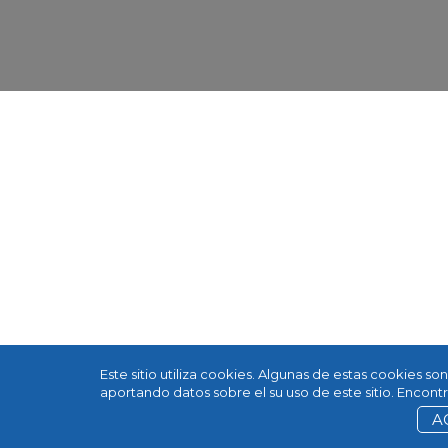
Este sitio utiliza cookies. Algunas de estas cookies s
aportando datos sobre el su uso de este sitio. Encon
A