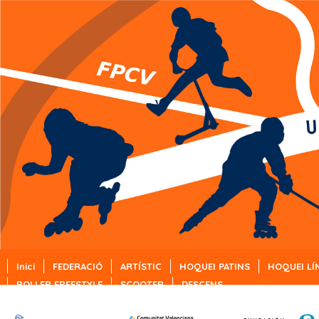
Inici
FEDERACIÓ
ARTÍSTIC
HOQUEI PATINS
HOQUEI LÍ
ROLLER FREESTYLE
SCOOTER
DESCENS