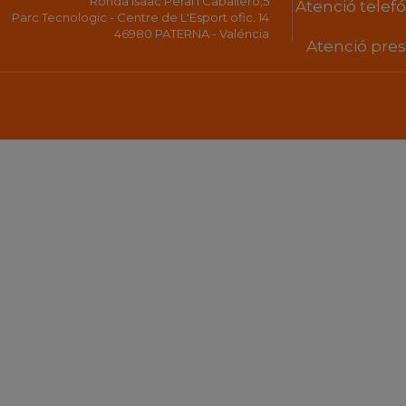
Ronda Isaac Peral i Caballero,5
Atenció telefón
Parc Tecnologic - Centre de L'Esport ofic. 14
46980 PATERNA - Valéncia
Atenció prese