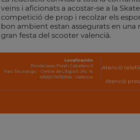
veïns i aficionats a acostar-se a la Skat
competició de prop i recolzar els esport
bon ambient estan assegurats en una m
gran festa del scooter valencià.
Localización
Ronda Isaac Peral i Caballero,5
Atenció telefón
Parc Tecnologic - Centre de L'Esport ofic. 14
46980 PATERNA - Valéncia
Atenció prese