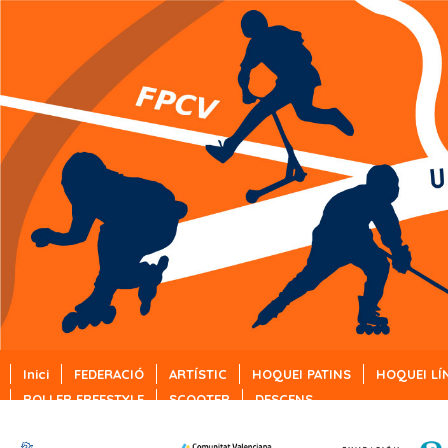
Inici
FEDERACIÓ
ARTÍSTIC
HOQUEI PATINS
HOQUEI LÍ
ROLLER FREESTYLE
SCOOTER
DESCENS