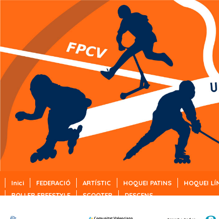
Inici
FEDERACIÓ
ARTÍSTIC
HOQUEI PATINS
HOQUEI LÍ
ROLLER FREESTYLE
SCOOTER
DESCENS