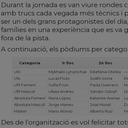
Durant la jornada es van viure rondes 
amb trucs cada vegada més tècnics i p
ser un dels grans protagonistes del dia, 
famílies en una experiència que es va 
fora de la pista.
A continuació, els pòdiums per categor
Categoria
1r lloc
2n lloc
U10
Mykhailo Lytvynchuk
Estefania Otelea
—
U14
Lucas Pozo
Judith Ivorra
El
U19 Femení
Sofía Pozo
Paula Guerrero
N
U19 Masculí
Ulises Andreu
Sándor Galvañ
D
Absoluta Femení
Nuria López
Katerine Arenas
Lu
Absoluta Masculí
Jorge Maneu
José Muriel
D
Màster
Mario Alonso
Alberto Ruiz
P
Des de l’organització es vol felicitar tot