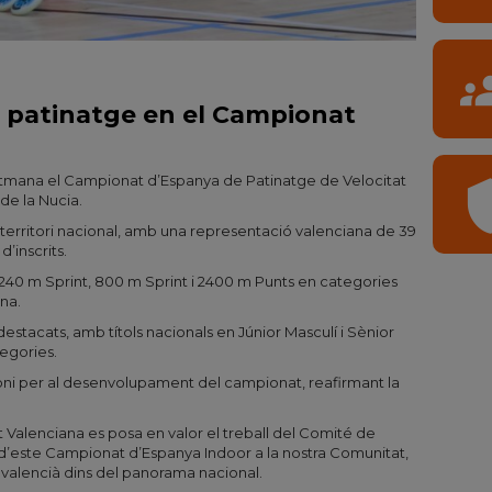
gro
el patinatge en el Campionat
etmana el Campionat d’Espanya de Patinatge de Velocitat
shi
de la Nucia.
 territori nacional, amb una representació valenciana de 39
d’inscrits.
240 m Sprint, 800 m Sprint i 2400 m Punts en categories
na.
destacats, amb títols nacionals en Júnior Masculí i Sènior
egories.
idoni per al desenvolupament del campionat, reafirmant la
Valenciana es posa en valor el treball del Comité de
 d’este Campionat d’Espanya Indoor a la nostra Comunitat,
 valencià dins del panorama nacional.