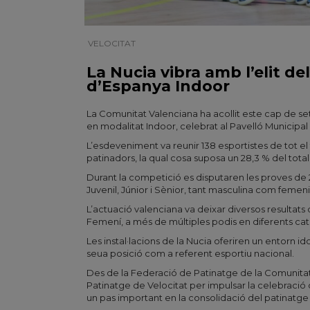
VELOCITAT
| 02/03/2026
La Nucia vibra amb l’elit d
d’Espanya Indoor
La Comunitat Valenciana ha acollit este cap de s
en modalitat Indoor, celebrat al Pavelló Municipal 
L’esdeveniment va reunir 138 esportistes de tot el
patinadors, la qual cosa suposa un 28,3 % del total 
Durant la competició es disputaren les proves de 
Juvenil, Júnior i Sènior, tant masculina com femeni
L’actuació valenciana va deixar diversos resultats 
Femení, a més de múltiples podis en diferents cat
Les instal·lacions de la Nucia oferiren un entorn 
seua posició com a referent esportiu nacional.
Des de la Federació de Patinatge de la Comunitat 
Patinatge de Velocitat per impulsar la celebració
un pas important en la consolidació del patinatge