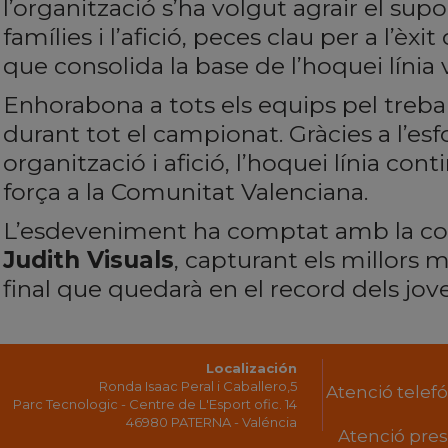
l’organització s’ha volgut agrair el sup
famílies i l’afició, peces clau per a l’è
que consolida la base de l’hoquei línia 
Enhorabona a tots els equips pel treball
durant tot el campionat. Gràcies a l’esf
organització i afició, l’hoquei línia co
força a la Comunitat Valenciana.
L’esdeveniment ha comptat amb la cob
Judith Visuals
, capturant els millors
final que quedarà en el record dels jove
Localización
Ronda Isaac Peral i Caballero,5
Atenció telefón
Parc Tecnologic - Centre de L'Esport ofic. 14
46980 PATERNA - Valéncia
Atenció prese