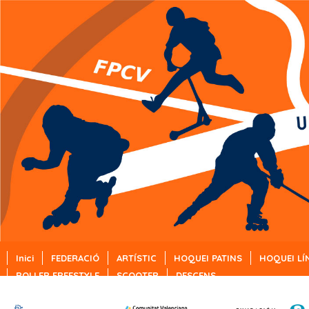
Inici
FEDERACIÓ
ARTÍSTIC
HOQUEI PATINS
HOQUEI LÍ
ROLLER FREESTYLE
SCOOTER
DESCENS