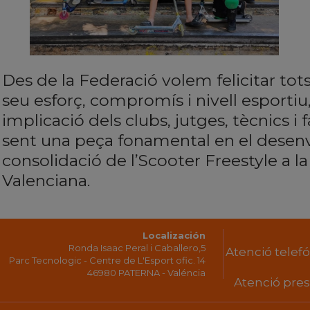
Des de la Federació volem felicitar tots
seu esforç, compromís i nivell esportiu,
implicació dels clubs, jutges, tècnics i
sent una peça fonamental en el desen
consolidació de l’Scooter Freestyle a 
Valenciana.
Localización
Ronda Isaac Peral i Caballero,5
Atenció telefón
Parc Tecnologic - Centre de L'Esport ofic. 14
46980 PATERNA - Valéncia
Atenció prese