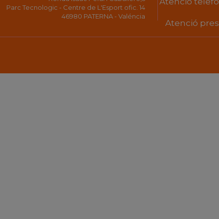
Atenció telefón
Parc Tecnologic - Centre de L'Esport ofic. 14
46980 PATERNA - Valéncia
Atenció prese