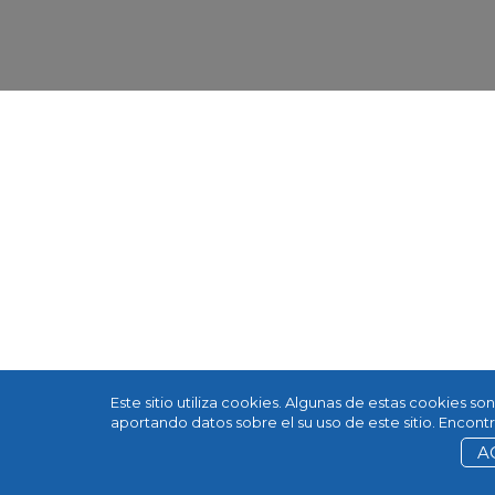
Este sitio utiliza cookies. Algunas de estas cookies s
aportando datos sobre el su uso de este sitio. Encon
A