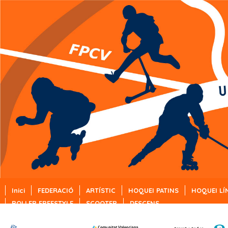
Inici
FEDERACIÓ
ARTÍSTIC
HOQUEI PATINS
HOQUEI LÍ
ROLLER FREESTYLE
SCOOTER
DESCENS