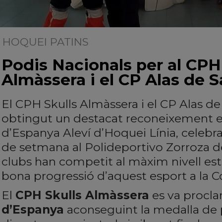
HOQUEI PATINS
| 19/05/2026
Podis Nacionals per al CPH
Almàssera i el CP Alas de 
El CPH Skulls Almàssera i el CP Alas d
obtingut un destacat reconeixement 
d’Espanya Aleví d’Hoquei Línia, celebr
de setmana al Polideportivo Zorroza 
clubs han competit al màxim nivell est
bona progressió d’aquest esport a la 
El
CPH Skulls Almàssera
es va procl
d’Espanya
aconseguint la medalla de 