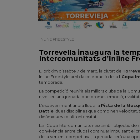
INLINE FREESTYLE
| 05/03/2026
Torrevella inaugura la tem
Intercomunitats d’Inline Fr
El pròxim dissabte 7 de març, la ciutat de
Torreve
Inline Freestyle amb la celebració de la
I Copa I
temporada.
La competició reunirà els millors clubs de la Comu
nivell en una jornada que promet emoció, rivalitat
L’esdeveniment tindrà lloc a la
Pista de la Mosq
Battle
, dues disciplines que combinen velocitat, tè
dinàmiques i d’alta intensitat.
La I Copa Intercomunitats neix amb l’objectiu de r
convivència entre clubs i continuar impulsant el cr
de la vertent competitiva, la jornada serà una opo