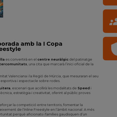
gro
porada amb la I Copa
shi
eestyle
lla
es convertirà en el
centre neuràlgic
del patinatge
ntercomunitats
, una cita que marcarà l’inici oficial de la
nitat Valenciana i la Regió de Múrcia, que mesuraran el seu
 esportiva i espectacle sobre rodes.
uitera
, escenari que acollirà les modalitats de
Speed
i
cnica, estratègia i creativitat, oferint al públic proves
eforçar la competició entre territoris, fomentar la
eixement de l’Inline Freestyle en l’àmbit nacional. A més
rtunitat perquè aficionats i famílies gaudisquen d’un