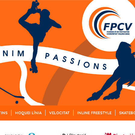
TINS
HOQUEI LÍNIA
VELOCITAT
INLINE FREESTYLE
SKATEB